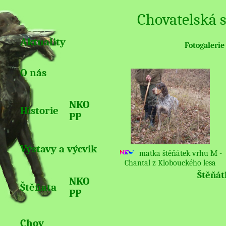
Chovatelská s
Aktuality
Fotogaleri
O nás
NKO
Historie
PP
Výstavy a výcvik
m
atka štěňátek vrhu M -
Chantal z Klobouckého lesa
Štěňát
NKO
Štěňata
PP
Chov