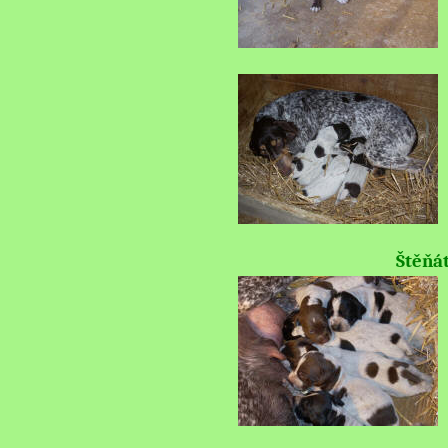
Štěňát