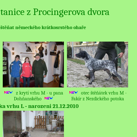
tanice z Procingerova dvora
e štěňat německého krátkosrstého ohaře
z krytí vrhu M - u pana
otec štěňátek vrhu M -
Dohňanského
Fakír z Nezdického potoka
ka vrhu L - narozeni 21.12.2010